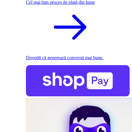
Cel mai bun proces de plată din lume
Dovedit că generează conversii mai bune.