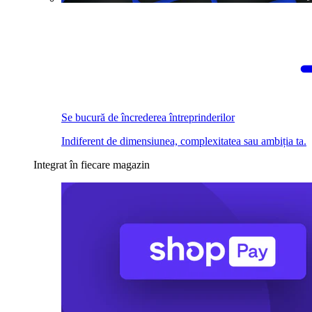
Se bucură de încrederea întreprinderilor
Indiferent de dimensiunea, complexitatea sau ambiția ta.
Integrat în fiecare magazin