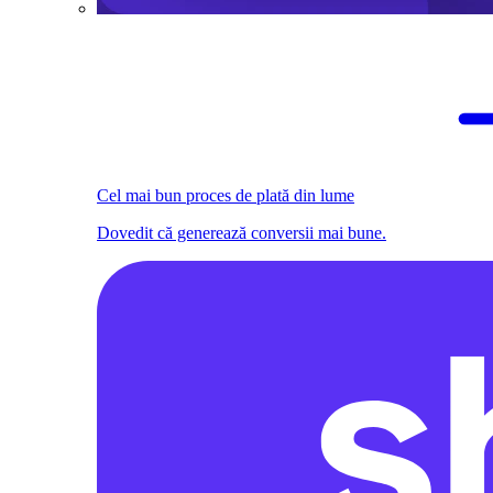
Cel mai bun proces de plată din lume
Dovedit că generează conversii mai bune.