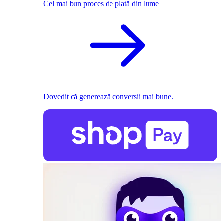
Cel mai bun proces de plată din lume
Dovedit că generează conversii mai bune.