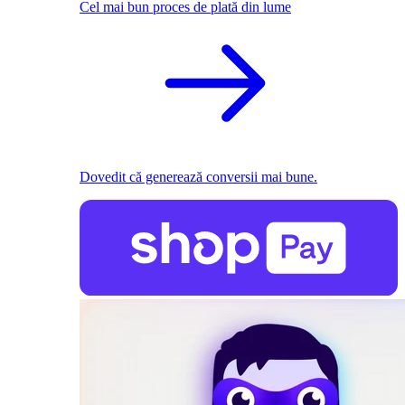
Cel mai bun proces de plată din lume
Dovedit că generează conversii mai bune.