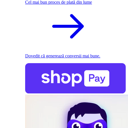
Cel mai bun proces de plată din lume
Dovedit că generează conversii mai bune.