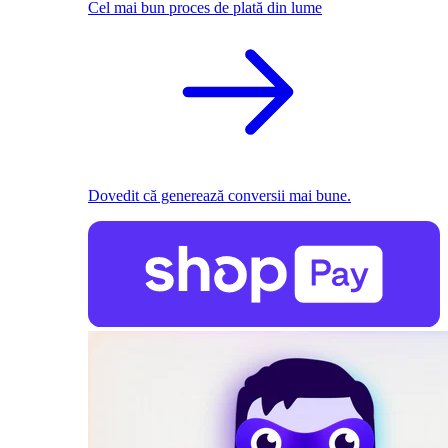
Cel mai bun proces de plată din lume
Dovedit că generează conversii mai bune.