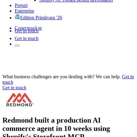
Prețuri
Enterprise
Edition Primăvara '26
Conectează-te
Get in touch
Get in touch
What business challenges are you dealing with? We can help.
Get in
touch
Get in touch
Redmond built a production AI
commerce agent in 10 weeks using
Shopify's Storefront MCP