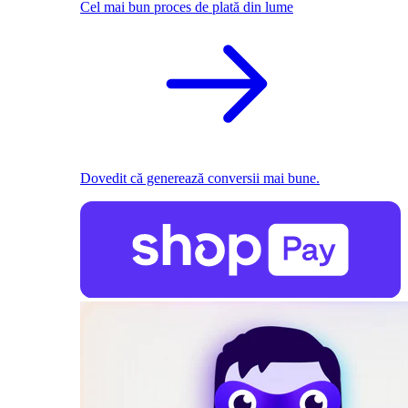
Cel mai bun proces de plată din lume
Dovedit că generează conversii mai bune.