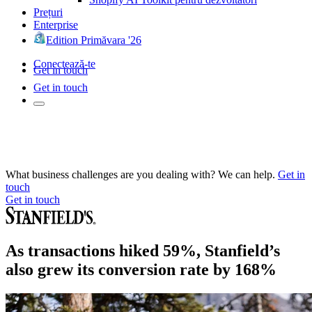
Prețuri
Enterprise
Edition Primăvara '26
Conectează-te
Get in touch
Get in touch
What business challenges are you dealing with? We can help.
Get in
touch
Get in touch
As transactions hiked 59%, Stanfield’s
also grew its conversion rate by 168%