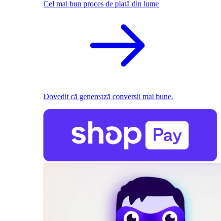
Cel mai bun proces de plată din lume
Dovedit că generează conversii mai bune.