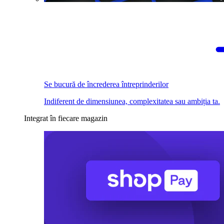
Se bucură de încrederea întreprinderilor
Indiferent de dimensiunea, complexitatea sau ambiția ta.
Integrat în fiecare magazin