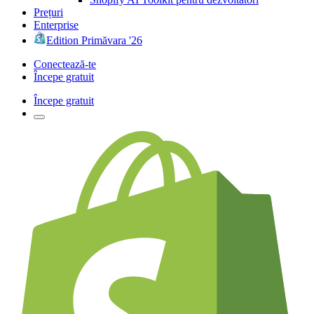
Prețuri
Enterprise
Edition Primăvara '26
Conectează-te
Începe gratuit
Începe gratuit