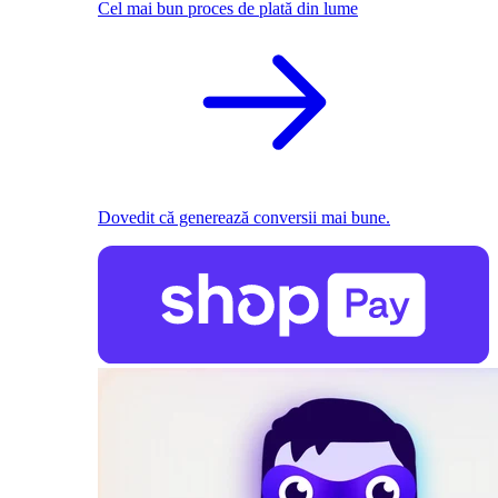
Cel mai bun proces de plată din lume
Dovedit că generează conversii mai bune.