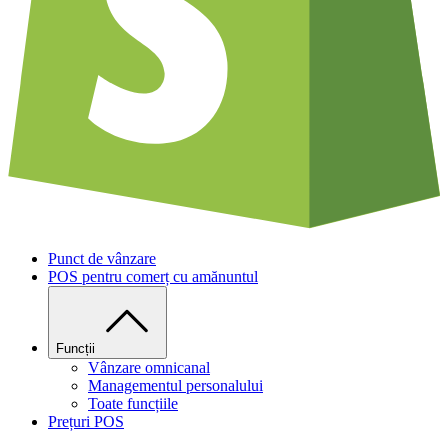
Punct de vânzare
POS pentru comerț cu amănuntul
Funcții
Vânzare omnicanal
Managementul personalului
Toate funcțiile
Prețuri POS