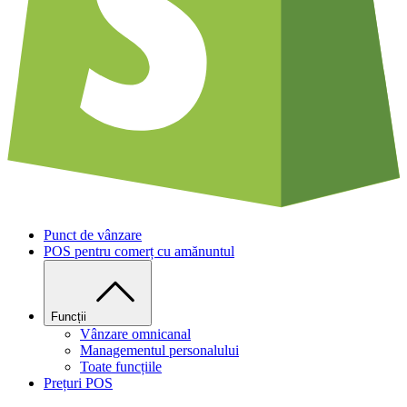
Punct de vânzare
POS pentru comerț cu amănuntul
Funcții
Vânzare omnicanal
Managementul personalului
Toate funcțiile
Prețuri POS