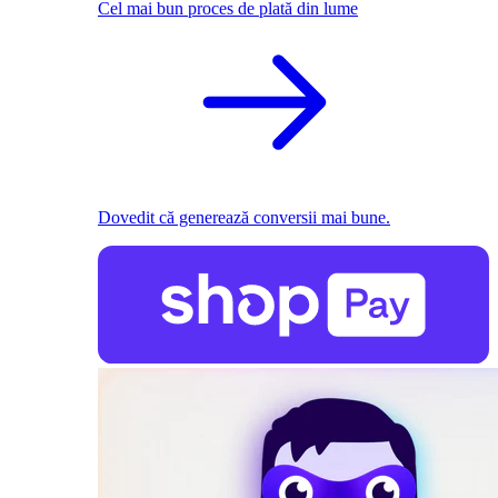
Cel mai bun proces de plată din lume
Dovedit că generează conversii mai bune.