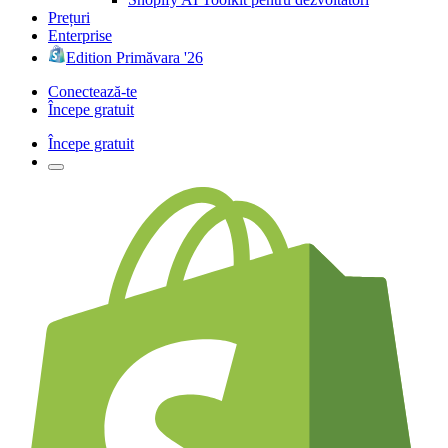
Prețuri
Enterprise
Edition Primăvara '26
Conectează-te
Începe gratuit
Începe gratuit