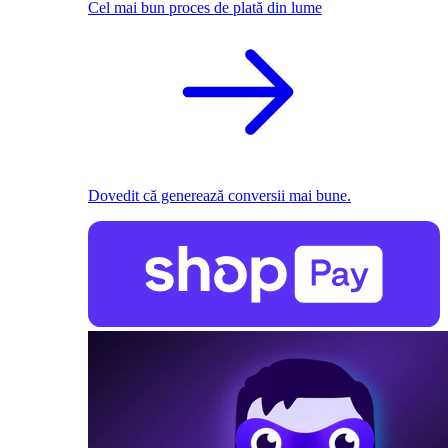
Cel mai bun proces de plată din lume
Dovedit că generează conversii mai bune.