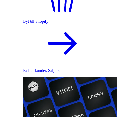
Byt till Shopify
Få fler kunder. Sälj mer.