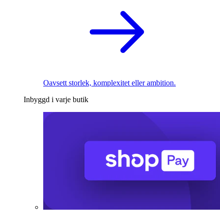
Oavsett storlek, komplexitet eller ambition.
Inbyggd i varje butik