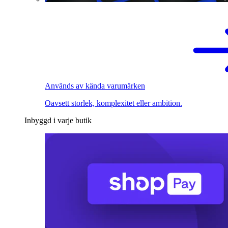
Används av kända varumärken
Oavsett storlek, komplexitet eller ambition.
Inbyggd i varje butik