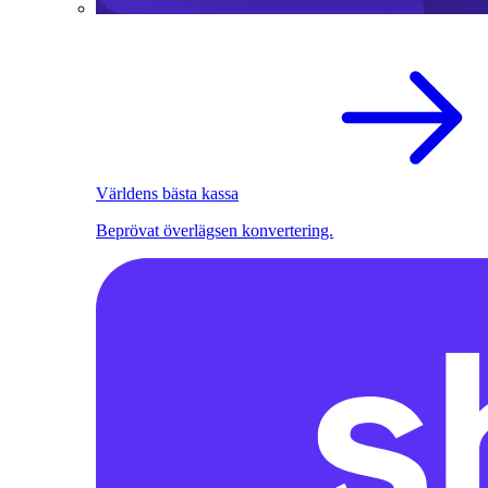
Världens bästa kassa
Beprövat överlägsen konvertering.