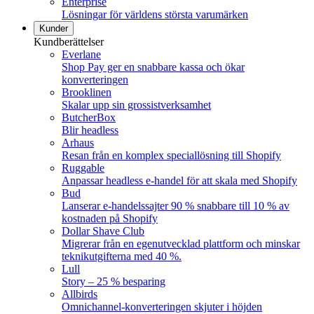
Enterprise
Lösningar för världens största varumärken
Kunder
Kundberättelser
Everlane
Shop Pay ger en snabbare kassa och ökar
konverteringen
Brooklinen
Skalar upp sin grossistverksamhet
ButcherBox
Blir headless
Arhaus
Resan från en komplex speciallösning till Shopify
Ruggable
Anpassar headless e-handel för att skala med Shopify
Bud
Lanserar e-handelssajter 90 % snabbare till 10 % av
kostnaden på Shopify
Dollar Shave Club
Migrerar från en egenutvecklad plattform och minskar
teknikutgifterna med 40 %.
Lull
Story – 25 % besparing
Allbirds
Omnichannel-konverteringen skjuter i höjden