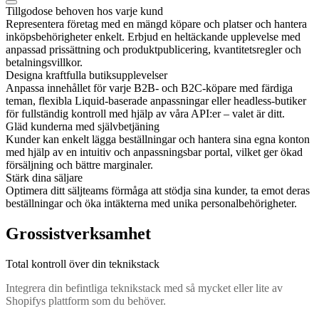
Tillgodose behoven hos varje kund
Representera företag med en mängd köpare och platser och hantera
inköpsbehörigheter enkelt. Erbjud en heltäckande upplevelse med
anpassad prissättning och produktpublicering, kvantitetsregler och
betalningsvillkor.
Designa kraftfulla butiksupplevelser
Anpassa innehållet för varje B2B- och B2C-köpare med färdiga
teman, flexibla Liquid-baserade anpassningar eller headless-butiker
för fullständig kontroll med hjälp av våra API:er – valet är ditt.
Gläd kunderna med självbetjäning
Kunder kan enkelt lägga beställningar och hantera sina egna konton
med hjälp av en intuitiv och anpassningsbar portal, vilket ger ökad
försäljning och bättre marginaler.
Stärk dina säljare
Optimera ditt säljteams förmåga att stödja sina kunder, ta emot deras
beställningar och öka intäkterna med unika personalbehörigheter.
Grossistverksamhet
Total kontroll över din teknikstack
Integrera din befintliga teknikstack med så mycket eller lite av
Shopifys plattform som du behöver.