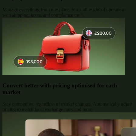
Manage everything from one place. Streamline global operations
with shipping, taxes, and compliance tools.
Convert better with pricing optimised for each
market
Stay competitive regardless of market changes. Automatically adjust
pricing to match local exchange rates and more.