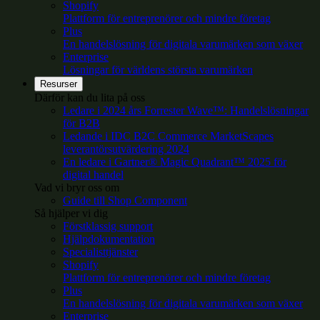
Shopify
Plattform för entreprenörer och mindre företag
Plus
En handelslösning för digitala varumärken som växer
Enterprise
Lösningar för världens största varumärken
Resurser
Därför kan du lita på oss
Ledare i 2024 års Forrester Wave™: Handelslösningar
för B2B
Ledande i IDC B2C Commerce MarketScapes
leverantörsutvärdering 2024
En ledare i Gartner® Magic Quadrant™ 2025 för
digital handel
Vad vi bryr oss om
Guide till Shop Component
Så hjälper vi dig
Förstklassig support
Hjälpdokumentation
Specialisttjänster
Shopify
Plattform för entreprenörer och mindre företag
Plus
En handelslösning för digitala varumärken som växer
Enterprise