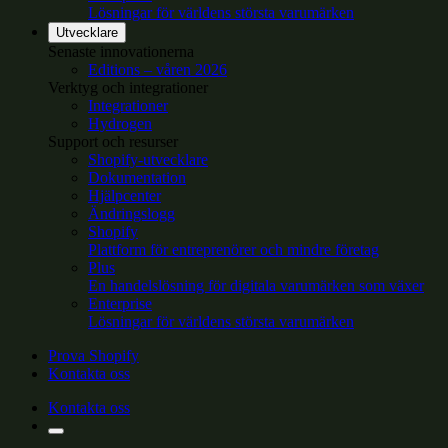
Lösningar för världens största varumärken
Utvecklare
Senaste innovationerna
Editions – våren 2026
Verktyg och integrationer
Integrationer
Hydrogen
Support och resurser
Shopify-utvecklare
Dokumentation
Hjälpcenter
Ändringslogg
Shopify
Plattform för entreprenörer och mindre företag
Plus
En handelslösning för digitala varumärken som växer
Enterprise
Lösningar för världens största varumärken
Prova Shopify
Kontakta oss
Kontakta oss