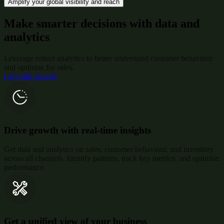
Amplify your global visibility and reach
Make smarter decisions with data and
analytics
Leverage robust analytics to better understand customer behaviour
and optimise for sales.
Let's talk growth
Drive growth with real-time insights
Get data and analytics on sales, customer behaviour, and inventory
across all channels. Identify patterns, track key metrics, and optimise
performance.
Get a unified view of your business