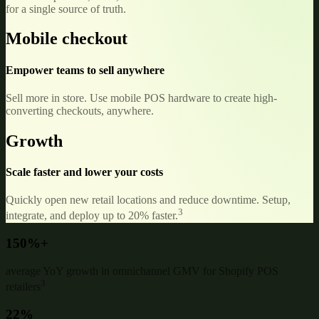
for a single source of truth.
Mobile checkout
Empower teams to sell anywhere
Sell more in store. Use mobile POS hardware to create high-
converting checkouts, anywhere.
Growth
Scale faster and lower your costs
Quickly open new retail locations and reduce downtime. Setup,
3
integrate, and deploy up to 20% faster.
150%+
average YoY growth in omnichannel GMV for Shopify POS
3
retailers
22%