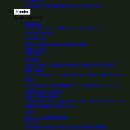
Enterprise
Lösningar för världens största varumärken
Kunder
Kundberättelser
Everlane
Shop Pay ger en snabbare kassa och ökar
konverteringen
Brooklinen
Skalar upp sin grossistverksamhet
ButcherBox
Blir headless
Arhaus
Resan från en komplex speciallösning till Shopify
Ruggable
Anpassar headless e-handel för att skala med Shopify
Bud
Lanserar e-handelssajter 90 % snabbare till 10 % av
kostnaden på Shopify
Dollar Shave Club
Migrerar från en egenutvecklad plattform och minskar
teknikutgifterna med 40 %.
Lull
Story – 25 % besparing
Allbirds
Omnichannel-konverteringen skjuter i höjden