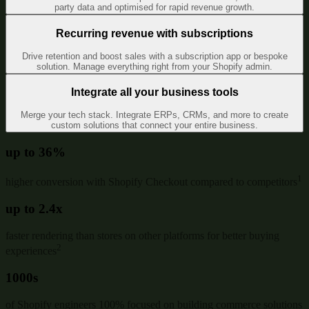
party data and optimised for rapid revenue growth.
Recurring revenue with subscriptions
Drive retention and boost sales with a subscription app or bespoke
solution. Manage everything right from your Shopify admin.
Integrate all your business tools
Merge your tech stack. Integrate ERPs, CRMs, and more to create
custom solutions that connect your entire business.
up to 36%
1
higher conversion with Shopify Checkout compared to competitors
up to 2.4x
faster rendering than stores on other platforms for better buying
2
experiences
1000s
of Shopify engineers 100% focused on building commerce solutions