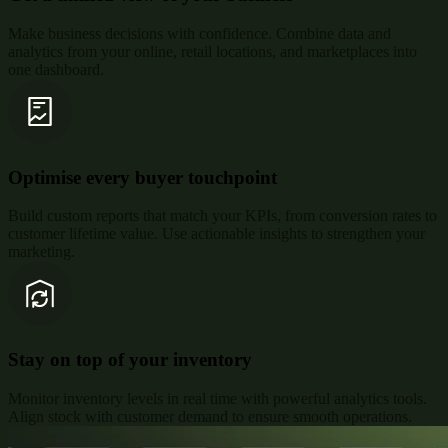
Make business decisions with confidence. Combine data and
analytics from your online, retail locations, and marketplaces into
one dashboard.
Optimise every buyer touchpoint
Build custom reports that match your KPIs, from conversion rates to
customer lifetime value. Use actionable insights to strengthen your
marketing.
Stay on top of your inventory
Monitor inventory levels in real time with powerful analytics tools.
Align stock with customer demand to ensure smooth operations.