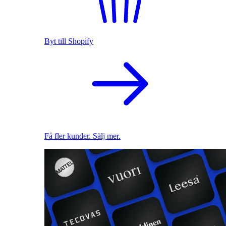
Byt till Shopify
Få fler kunder. Sälj mer.