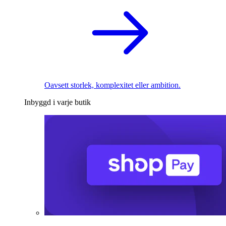
Oavsett storlek, komplexitet eller ambition.
Inbyggd i varje butik