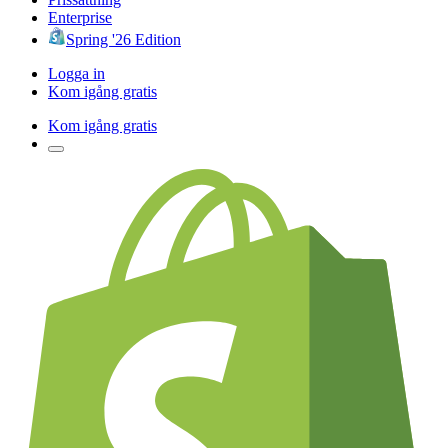
Enterprise
Spring '26 Edition
Logga in
Kom igång gratis
Kom igång gratis