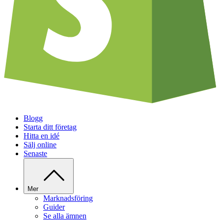
Blogg
Starta ditt företag
Hitta en idé
Sälj online
Senaste
Mer
Marknadsföring
Guider
Se alla ämnen