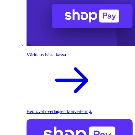
Världens bästa kassa
Beprövat överlägsen konvertering.