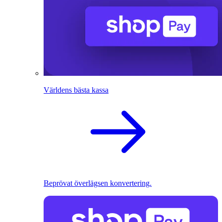
Världens bästa kassa
Beprövat överlägsen konvertering.