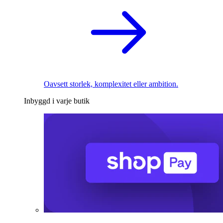
Oavsett storlek, komplexitet eller ambition.
Inbyggd i varje butik