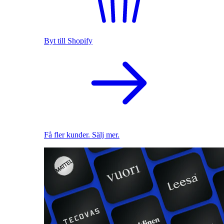
Byt till Shopify
Få fler kunder. Sälj mer.