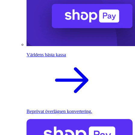
Världens bästa kassa
Beprövat överlägsen konvertering.