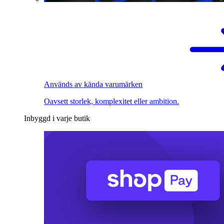
Används av kända varumärken
Oavsett storlek, komplexitet eller ambition.
Inbyggd i varje butik