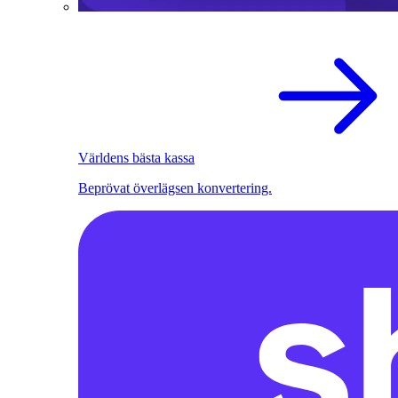
Världens bästa kassa
Beprövat överlägsen konvertering.