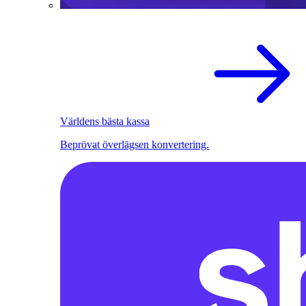
Världens bästa kassa
Beprövat överlägsen konvertering.