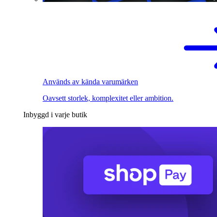
Används av kända varumärken
Oavsett storlek, komplexitet eller ambition.
Inbyggd i varje butik