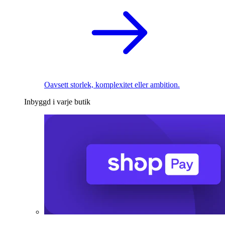
Oavsett storlek, komplexitet eller ambition.
Inbyggd i varje butik