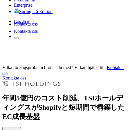
Enterprise
Spring '26 Edition
Logga in
Kontakta oss
Kontakta oss
Vilka företagsproblem brottas du med? Vi kan hjälpa till.
Kontakta
oss
Kontakta oss
年間5億円のコスト削減、TSIホールデ
ィングスがShopifyと短期間で構築した
EC成長基盤