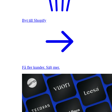
Byt till Shopify
Få fler kunder. Sälj mer.