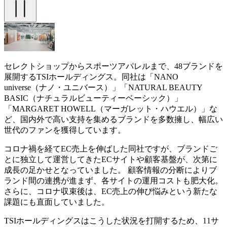
セレクトショップからスポーツアパレルまで、48ブランドを
展開するTSIホールディングス。同社は「NANO
universe（ナノ・ユニバース）」「NATURAL BEAUTY
BASIC（ナチュラルビューティーベーシック）」
「MARGARET HOWELL（マーガレット・ハウエル）」な
ど、国内外で高い支持を集めるブランドを多数擁し、幅広い
世代のファンを獲得しています。
コロナ禍を経てEC売上を伸ばした同社ですが、ブランドご
とに独立して運営してきたECサイトや顧客基盤が、次第に
成長の足かせとなっていました。 顧客情報の分断によりブ
ランド間の連携が進まず、各サイトの運用コストも肥大化。
さらに、コロナ収束後は、EC売上の伸び悩みという新たな
課題にも直面していました。
TSIホールディングスはこうした状況を打開するため、11サ