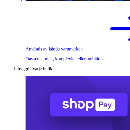
Används av kända varumärken
Oavsett storlek, komplexitet eller ambition.
Inbyggd i varje butik