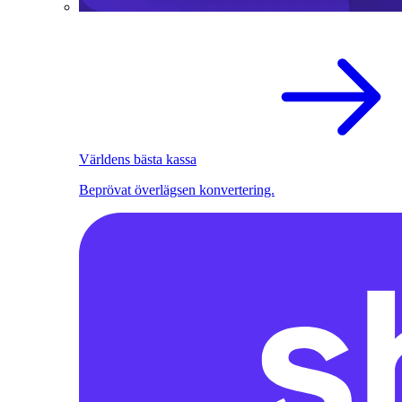
Världens bästa kassa
Beprövat överlägsen konvertering.