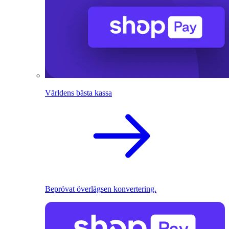
Världens bästa kassa
Beprövat överlägsen konvertering.