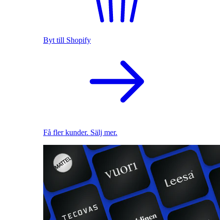
Byt till Shopify
Få fler kunder. Sälj mer.