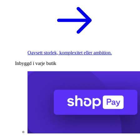
Oavsett storlek, komplexitet eller ambition.
Inbyggd i varje butik