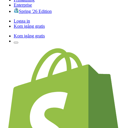
Enterprise
Spring '26 Edition
Logga in
Kom igång gratis
Kom igång gratis