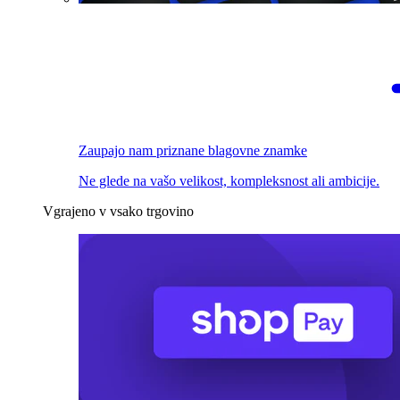
Zaupajo nam priznane blagovne znamke
Ne glede na vašo velikost, kompleksnost ali ambicije.
Vgrajeno v vsako trgovino