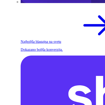
Najboljša blagajna na svetu
Dokazano boljša konverzija.