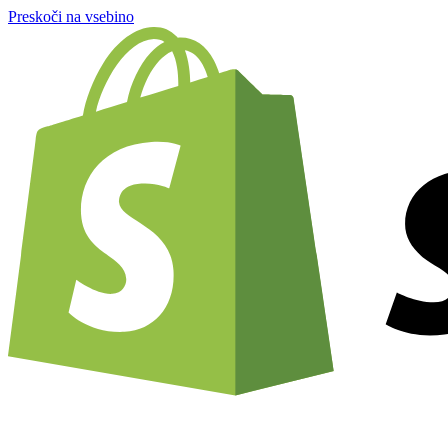
Preskoči na vsebino