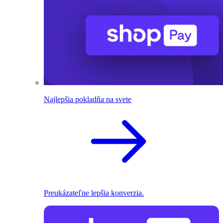
Najlepšia pokladňa na svete
Preukázateľne lepšia konverzia.