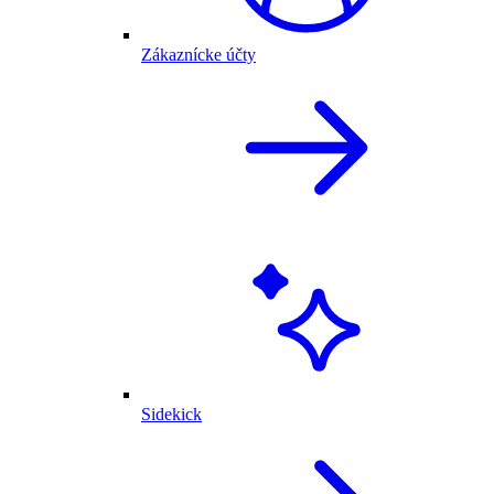
Zákaznícke účty
Sidekick