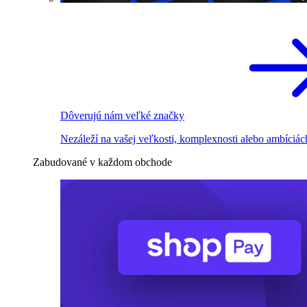
Dôverujú nám veľké značky
Nezáleží na vašej veľkosti, komplexnosti alebo ambíciác
Zabudované v každom obchode