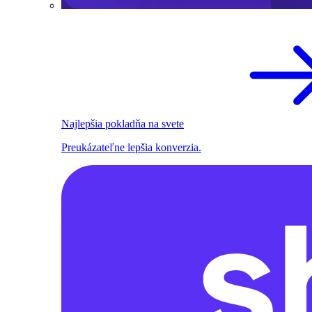
Najlepšia pokladňa na svete
Preukázateľne lepšia konverzia.