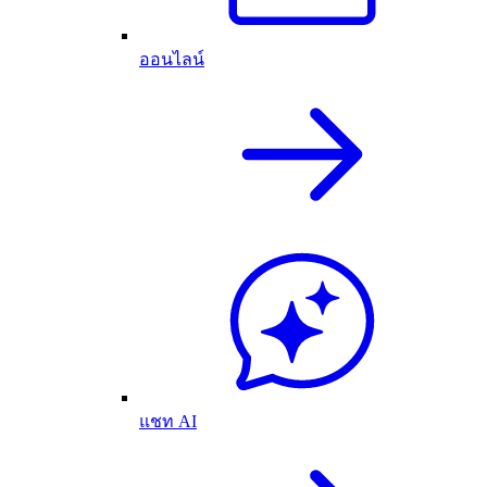
ออนไลน์
แชท AI