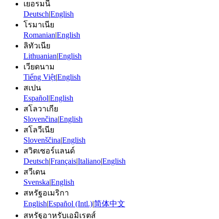
เยอรมนี
Deutsch
|
English
โรมาเนีย
Romanian
|
English
ลิทัวเนีย
Lithuanian
|
English
เวียดนาม
Tiếng Việt
|
English
สเปน
Español
|
English
สโลวาเกีย
Slovenčina
|
English
สโลวีเนีย
Slovenščina
|
English
สวิตเซอร์แลนด์
Deutsch
|
Français
|
Italiano
|
English
สวีเดน
Svenska
|
English
สหรัฐอเมริกา
English
|
Español (Intl.)
|
简体中文
สหรัฐอาหรับเอมิเรตส์