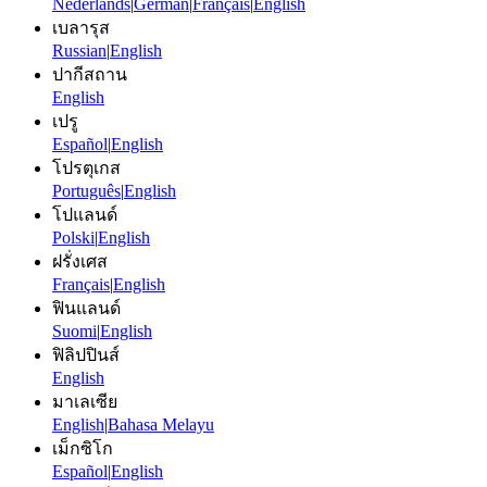
Nederlands
|
German
|
Français
|
English
เบลารุส
Russian
|
English
ปากีสถาน
English
เปรู
Español
|
English
โปรตุเกส
Português
|
English
โปแลนด์
Polski
|
English
ฝรั่งเศส
Français
|
English
ฟินแลนด์
Suomi
|
English
ฟิลิปปินส์
English
มาเลเซีย
English
|
Bahasa Melayu
เม็กซิโก
Español
|
English