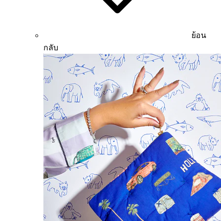
ย้อน
กลับ