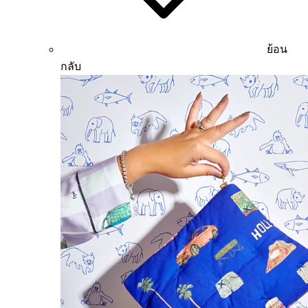
ย้อน
กลับ