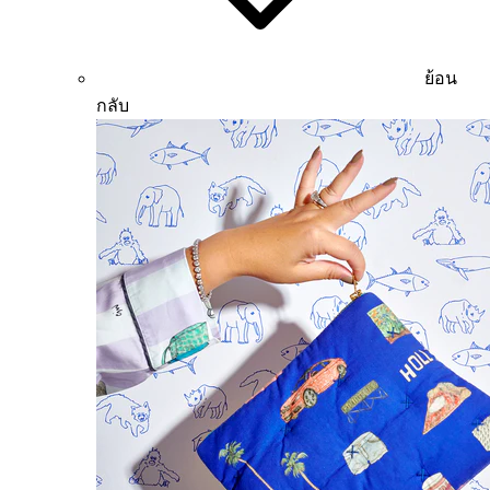
ย้อน
กลับ