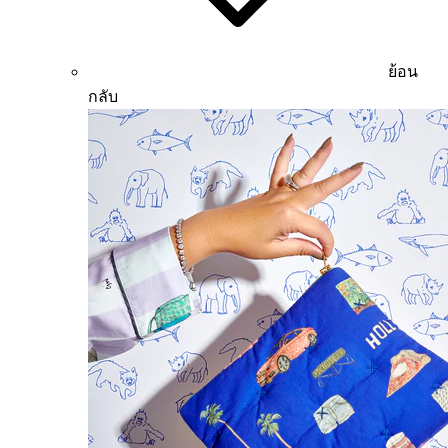
ย้อน
กลับ