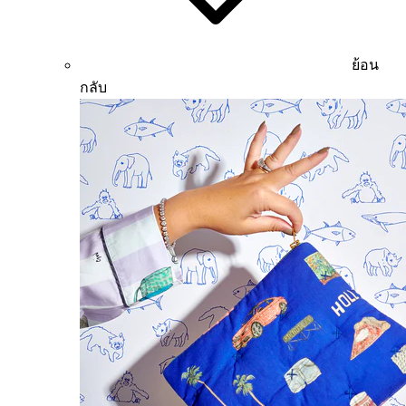
ย้อน
กลับ