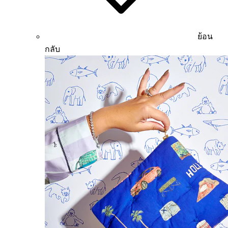
ย้อน
กลับ