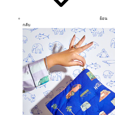
ย้อน
กลับ