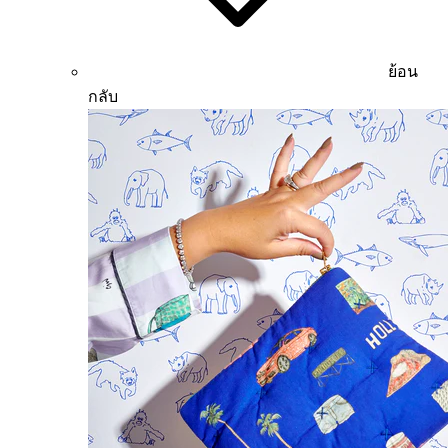
ย้อน
กลับ