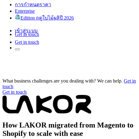
การกำหนดราคา
Enterprise
Edition ฤดูใบไม้ผลิปี 2026
เข้าสู่ระบบ
Get in touch
Get in touch
What business challenges are you dealing with? We can help.
Get in
touch
Get in touch
How LAKOR migrated from Magento to
Shopify to scale with ease