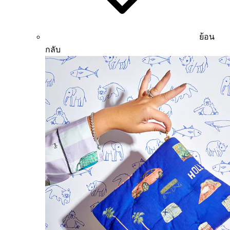
ย้อน
กลับ