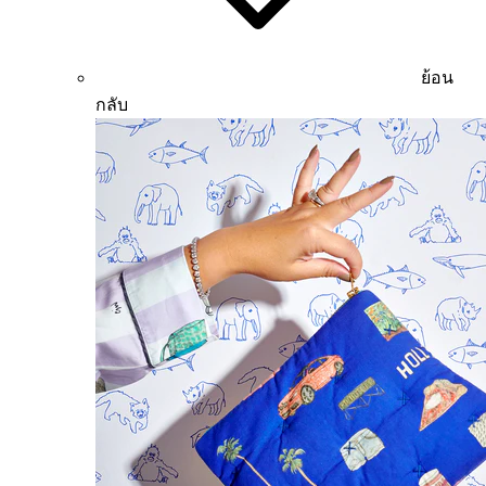
ย้อน
กลับ