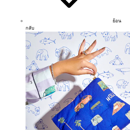
ย้อน
กลับ