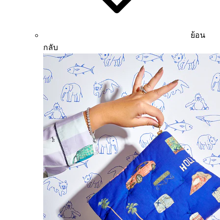
ย้อน
กลับ