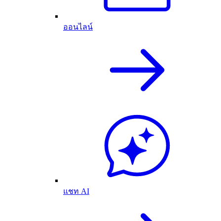
ออนไลน์
แชท AI