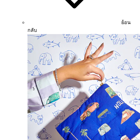
ย้อน
กลับ