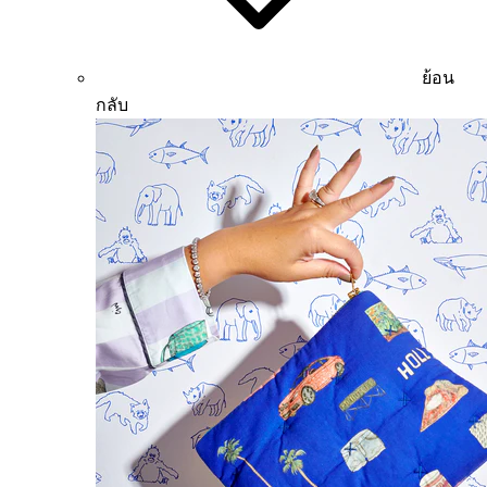
ย้อน
กลับ