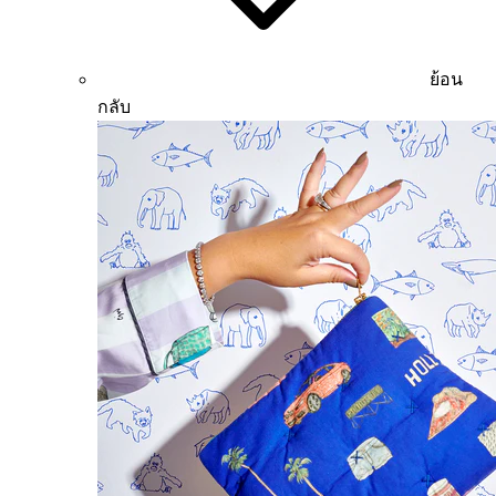
ย้อน
กลับ