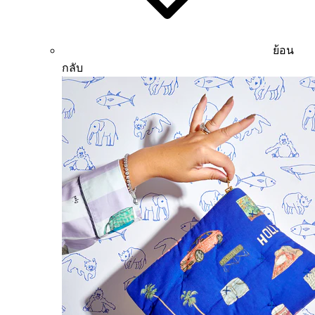
ย้อน
กลับ