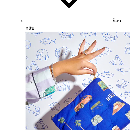
ย้อน
กลับ